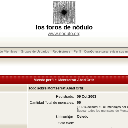
los foros de nódulo
www.nodulo.org
 de Miembros
Grupos de Usuarios
Reg�strese
Perfil
Con�ctese para revisar sus m
Viendo perfil :: Montserrat Abad Ortiz
Todo sobre Montserrat Abad Ortiz
Registrado:
09 Oct 2003
Cantidad Total de mensajes:
66
[0.17% del total / 0.01 mensajes por
Buscar todos los mensajes de Monts
Oviedo
Ubicaci�n:
Sitio Web: