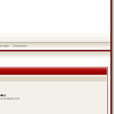
ensajes
Conectarse
 d�a]
errat Abad Ortiz