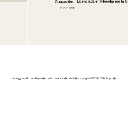
Licenciada en Filosofía por la U
Ocupaci�n:
Intereses:
Canal
rss
servido por el
trujam�n
de la comunicaci�n electr�nica y digital © 2003 - 2007 Trujam�n