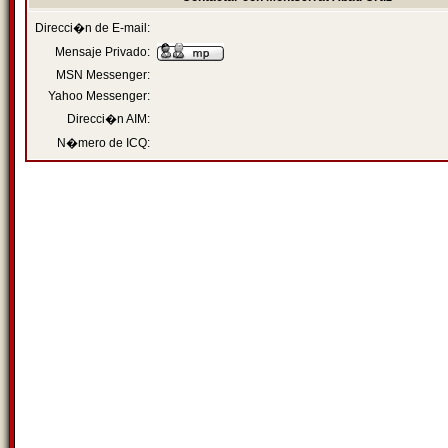
Direcci�n de E-mail:
Mensaje Privado:
MSN Messenger:
Yahoo Messenger:
Direcci�n AIM:
N�mero de ICQ: