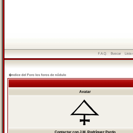
F.A.Q.
Buscar
Lista
�ndice del Foro los foros de nódulo
Avatar
Contactar con J.M. Rodríguez Pardo