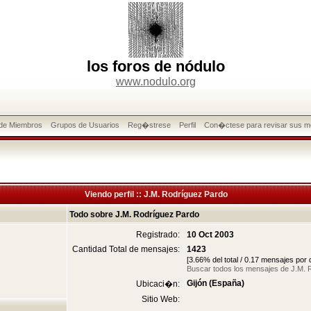
los foros de nódulo
www.nodulo.org
 de Miembros
Grupos de Usuarios
Reg�strese
Perfil
Con�ctese para revisar sus m
Viendo perfil :: J.M. Rodríguez Pardo
Todo sobre J.M. Rodríguez Pardo
Registrado:
10 Oct 2003
Cantidad Total de mensajes:
1423
[3.66% del total / 0.17 mensajes por
Buscar todos los mensajes de J.M. 
Gijón (España)
Ubicaci�n:
Sitio Web: