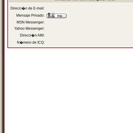
Direcci�n de E-mail:
Mensaje Privado:
MSN Messenger:
Yahoo Messenger:
Direcci�n AIM:
N�mero de ICQ: