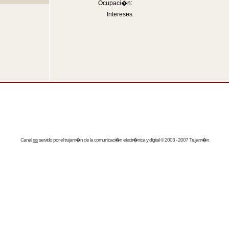
Ocupaci�n:
Intereses:
Canal
rss
servido por el
trujam�n
de la comunicaci�n electr�nica y digital © 2003 - 2007 Trujam�n