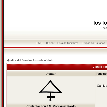
los f
w
F.A.Q.
Buscar
Lista de Miembros
Grupos de Usuarios
�ndice del Foro los foros de nódulo
Viendo per
Avatar
Todo so
Cantida
Contactar con J.M. Rodríguez Pardo