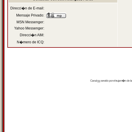
Direcci�n de E-mail:
Mensaje Privado:
MSN Messenger:
Yahoo Messenger:
Direcci�n AIM:
N�mero de ICQ:
Canal
rss
servido por el
trujam�n
de la