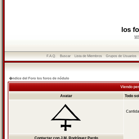
los f
w
F.A.Q.
Buscar
Lista de Miembros
Grupos de Usuarios
�ndice del Foro los foros de nódulo
Viendo per
Avatar
Todo so
Cantida
Contactar con J.M. Rodríguez Pardo