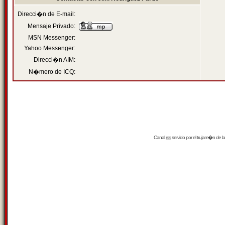
Direcci�n de E-mail:
Mensaje Privado:
MSN Messenger:
Yahoo Messenger:
Direcci�n AIM:
N�mero de ICQ:
Canal
rss
servido por el
trujam�n
de la