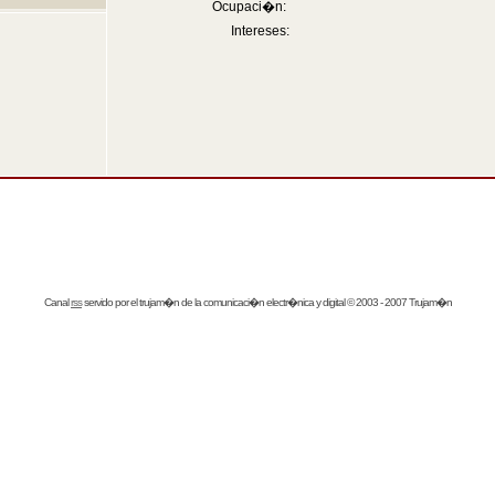
Ocupaci�n:
Intereses:
Canal
rss
servido por el
trujam�n
de la comunicaci�n electr�nica y digital © 2003 - 2007 Trujam�n