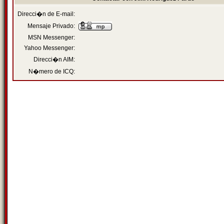
Direcci�n de E-mail:
Mensaje Privado:
MSN Messenger:
Yahoo Messenger:
Direcci�n AIM:
N�mero de ICQ: