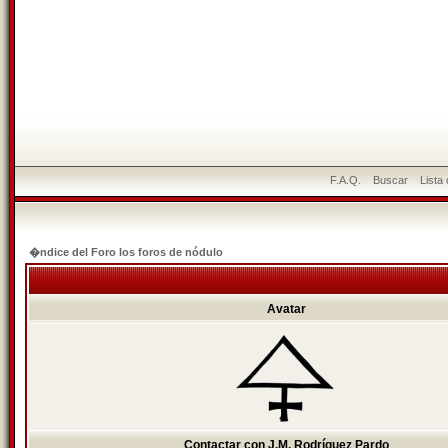
F.A.Q.
Buscar
Lista
�ndice del Foro los foros de nódulo
Avatar
Contactar con J.M. Rodríguez Pardo