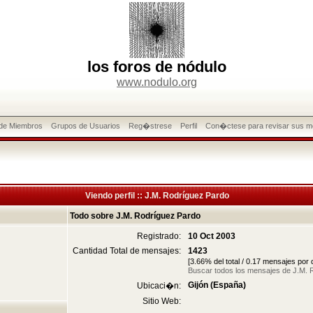
los foros de nódulo
www.nodulo.org
 de Miembros
Grupos de Usuarios
Reg�strese
Perfil
Con�ctese para revisar sus m
Viendo perfil :: J.M. Rodríguez Pardo
Todo sobre J.M. Rodríguez Pardo
Registrado:
10 Oct 2003
Cantidad Total de mensajes:
1423
[3.66% del total / 0.17 mensajes por
Buscar todos los mensajes de J.M. 
Gijón (España)
Ubicaci�n:
Sitio Web: