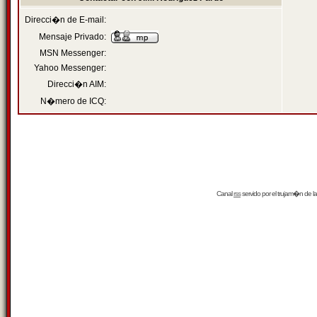
Direcci�n de E-mail:
Mensaje Privado:
MSN Messenger:
Yahoo Messenger:
Direcci�n AIM:
N�mero de ICQ:
Canal
rss
servido por el
trujam�n
de la