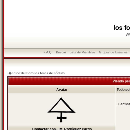
los f
w
F.A.Q.
Buscar
Lista de Miembros
Grupos de Usuarios
�ndice del Foro los foros de nódulo
Viendo per
Avatar
Todo so
Cantida
Contactar con J.M. Rodríguez Pardo