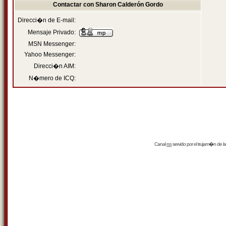
Contactar con Sharon Calderón Gordo
Direcci�n de E-mail:
Mensaje Privado:
MSN Messenger:
Yahoo Messenger:
Direcci�n AIM:
N�mero de ICQ:
Canal
rss
servido por el
trujam�n
de la