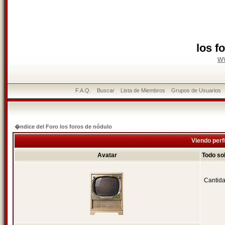
los f
w
F.A.Q.
Buscar
Lista de Miembros
Grupos de Usuarios
�ndice del Foro los foros de nódulo
Viendo perf
Avatar
Todo so
Cantida