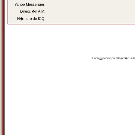
Yahoo Messenger:
Direcci�n AIM:
N�mero de ICQ:
Canal
rss
servido por el
trujam�n
de la