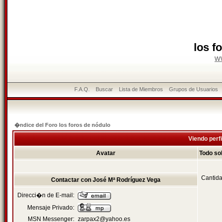
los f
w
F.A.Q.
Buscar
Lista de Miembros
Grupos de Usuarios
�ndice del Foro los foros de nódulo
Viendo perfi
Avatar
Todo so
Cantida
Contactar con José Mª Rodríguez Vega
Direcci�n de E-mail:
Mensaje Privado:
MSN Messenger:
zarpax2@yahoo.es