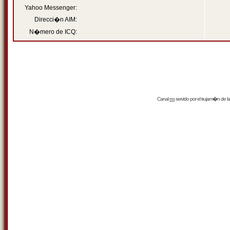
Yahoo Messenger:
Direcci�n AIM:
N�mero de ICQ:
Canal
rss
servido por el
trujam�n
de la