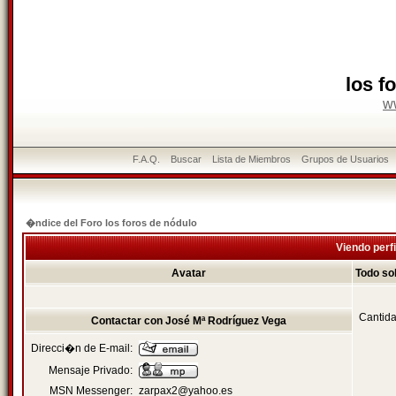
los f
w
F.A.Q.
Buscar
Lista de Miembros
Grupos de Usuarios
�ndice del Foro los foros de nódulo
Viendo perfi
Avatar
Todo so
Cantida
Contactar con José Mª Rodríguez Vega
Direcci�n de E-mail:
Mensaje Privado:
MSN Messenger:
zarpax2@yahoo.es