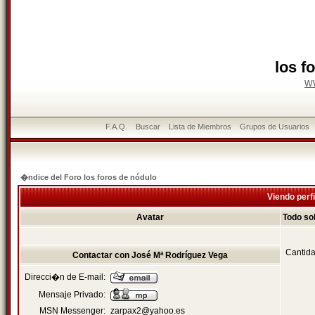
los f
w
F.A.Q.
Buscar
Lista de Miembros
Grupos de Usuarios
�ndice del Foro los foros de nódulo
Viendo perfi
Avatar
Todo so
Cantida
Contactar con José Mª Rodríguez Vega
Direcci�n de E-mail:
Mensaje Privado:
MSN Messenger:
zarpax2@yahoo.es