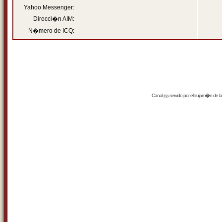
Yahoo Messenger:
Direcci�n AIM:
N�mero de ICQ:
Canal
rss
servido por el
trujam�n
de la