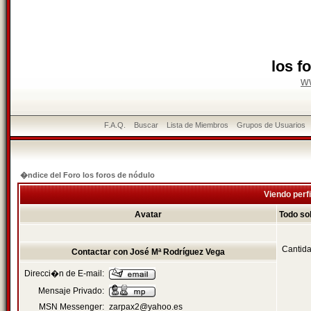
los f
w
F.A.Q.
Buscar
Lista de Miembros
Grupos de Usuarios
�ndice del Foro los foros de nódulo
Viendo perfi
Avatar
Todo so
Cantida
Contactar con José Mª Rodríguez Vega
Direcci�n de E-mail:
Mensaje Privado:
MSN Messenger:
zarpax2@yahoo.es