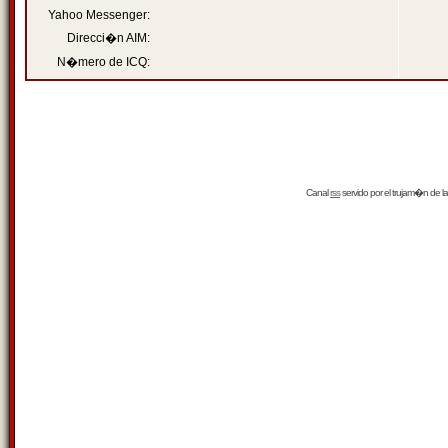
Yahoo Messenger:
Direcci�n AIM:
N�mero de ICQ:
Canal
rss
servido por el
trujam�n
de la