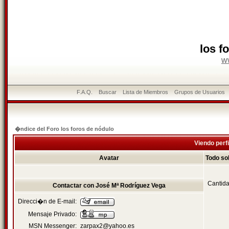
los f
w
F.A.Q.
Buscar
Lista de Miembros
Grupos de Usuarios
�ndice del Foro los foros de nódulo
Viendo perfi
Avatar
Todo so
Cantida
Contactar con José Mª Rodríguez Vega
Direcci�n de E-mail:
Mensaje Privado:
MSN Messenger:
zarpax2@yahoo.es