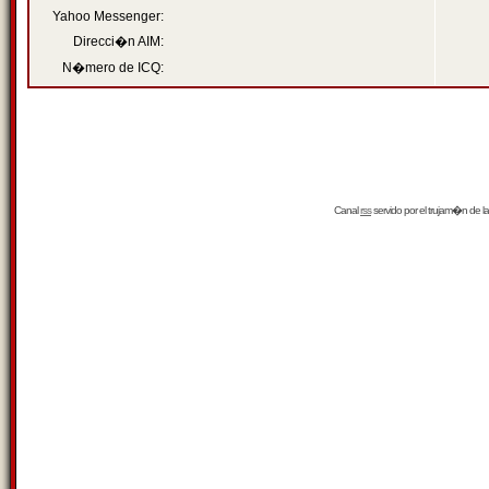
Yahoo Messenger:
Direcci�n AIM:
N�mero de ICQ:
Canal
rss
servido por el
trujam�n
de la