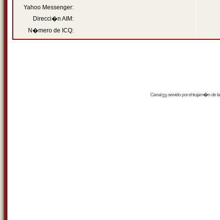
Yahoo Messenger:
Direcci�n AIM:
N�mero de ICQ:
Canal
rss
servido por el
trujam�n
de la