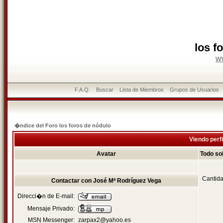
los f
w
F.A.Q.
Buscar
Lista de Miembros
Grupos de Usuarios
�ndice del Foro los foros de nódulo
Viendo perfi
Avatar
Todo so
Cantida
Contactar con José Mª Rodríguez Vega
Direcci�n de E-mail:
Mensaje Privado:
MSN Messenger:
zarpax2@yahoo.es