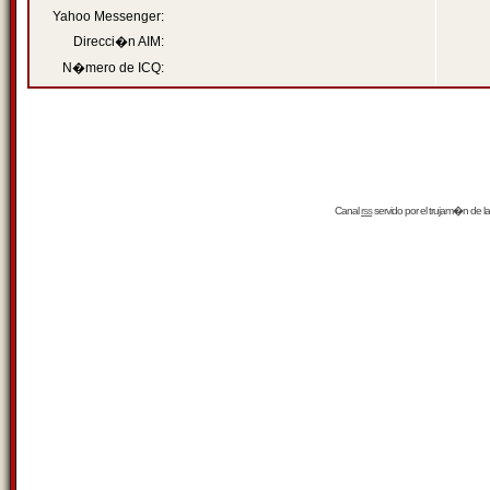
Yahoo Messenger:
Direcci�n AIM:
N�mero de ICQ:
Canal
rss
servido por el
trujam�n
de la