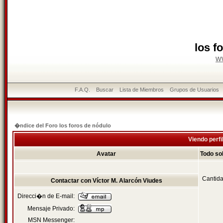
los f
w
F.A.Q.
Buscar
Lista de Miembros
Grupos de Usuarios
�ndice del Foro los foros de nódulo
Viendo perfi
Avatar
Todo so
Cantida
Contactar con Víctor M. Alarcón Viudes
Direcci�n de E-mail:
Mensaje Privado:
MSN Messenger: