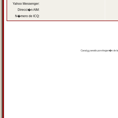
Yahoo Messenger:
Direcci�n AIM:
N�mero de ICQ:
Canal
rss
servido por el
trujam�n
de la