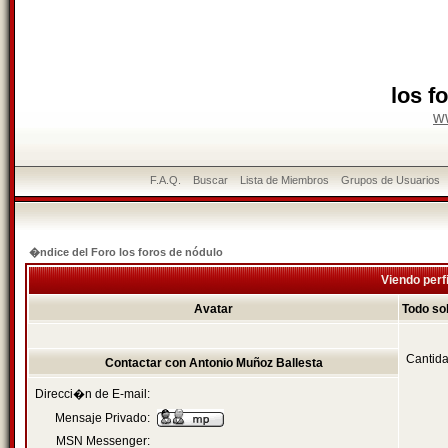
los f
w
F.A.Q.
Buscar
Lista de Miembros
Grupos de Usuarios
�ndice del Foro los foros de nódulo
Viendo perf
Avatar
Todo so
Cantida
Contactar con Antonio Muñoz Ballesta
Direcci�n de E-mail:
Mensaje Privado:
MSN Messenger: