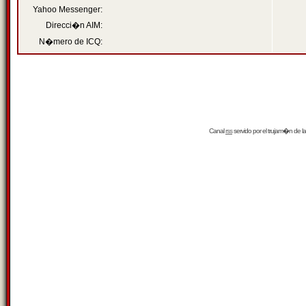
Yahoo Messenger:
Direcci�n AIM:
N�mero de ICQ:
Canal
rss
servido por el
trujam�n
de la