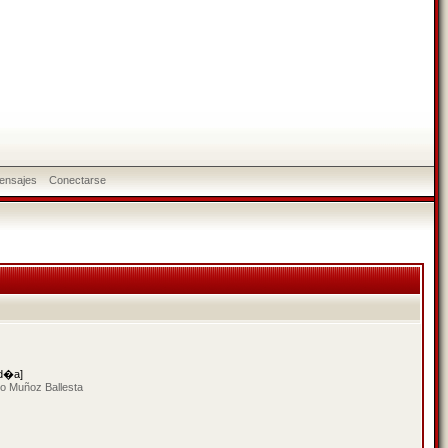
ensajes
Conectarse
 d�a]
io Muñoz Ballesta