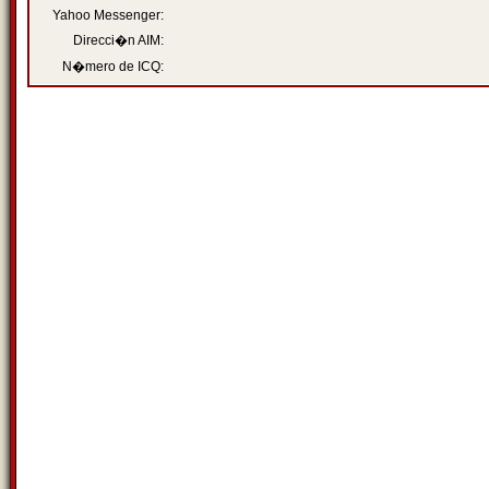
Yahoo Messenger:
Direcci�n AIM:
N�mero de ICQ: