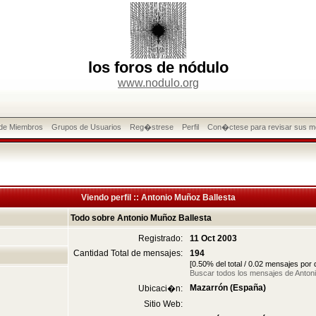
los foros de nódulo
www.nodulo.org
 de Miembros
Grupos de Usuarios
Reg�strese
Perfil
Con�ctese para revisar sus m
Viendo perfil :: Antonio Muñoz Ballesta
Todo sobre Antonio Muñoz Ballesta
Registrado:
11 Oct 2003
Cantidad Total de mensajes:
194
[0.50% del total / 0.02 mensajes por
Buscar todos los mensajes de Anton
Mazarrón (España)
Ubicaci�n:
Sitio Web: