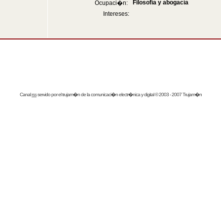
Filosofía y abogacía
Ocupaci�n:
Intereses:
Canal
rss
servido por el
trujam�n
de la comunicaci�n electr�nica y digital © 2003 - 2007 Trujam�n