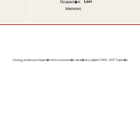
Leer
Ocupaci�n:
Intereses:
Canal
rss
servido por el
trujam�n
de la comunicaci�n electr�nica y digital © 2003 - 2007 Trujam�n