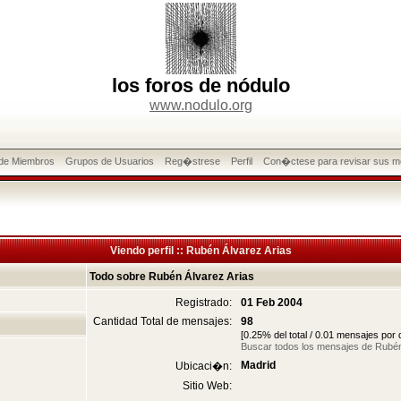
los foros de nódulo
www.nodulo.org
 de Miembros
Grupos de Usuarios
Reg�strese
Perfil
Con�ctese para revisar sus m
Viendo perfil :: Rubén Álvarez Arias
Todo sobre Rubén Álvarez Arias
Registrado:
01 Feb 2004
Cantidad Total de mensajes:
98
[0.25% del total / 0.01 mensajes por
Buscar todos los mensajes de Rubén
Madrid
Ubicaci�n:
Sitio Web: