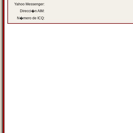
Yahoo Messenger:
Direcci�n AIM:
N�mero de ICQ: