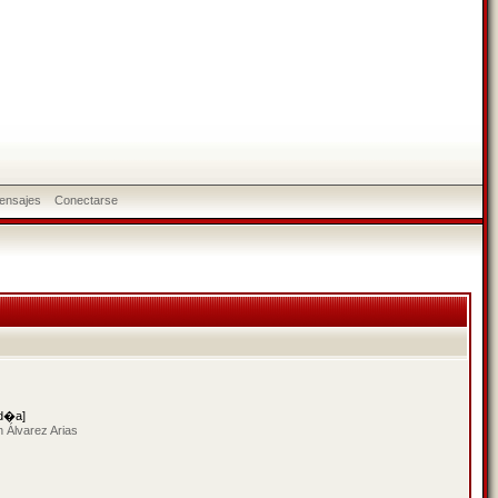
ensajes
Conectarse
 d�a]
 Álvarez Arias