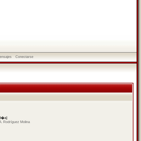
ensajes
Conectarse
 d�a]
A. Rodríguez Molina