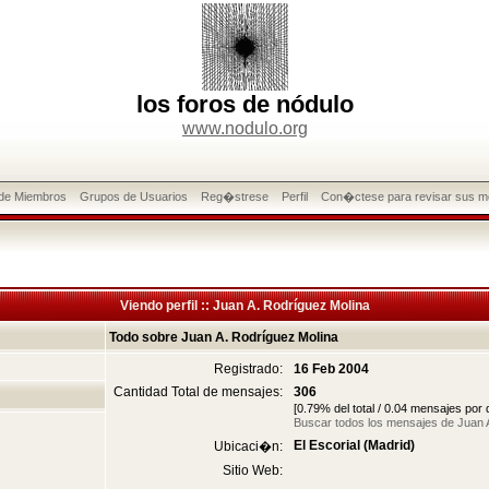
los foros de nódulo
www.nodulo.org
 de Miembros
Grupos de Usuarios
Reg�strese
Perfil
Con�ctese para revisar sus m
Viendo perfil :: Juan A. Rodríguez Molina
Todo sobre Juan A. Rodríguez Molina
Registrado:
16 Feb 2004
Cantidad Total de mensajes:
306
[0.79% del total / 0.04 mensajes por
Buscar todos los mensajes de Juan 
El Escorial (Madrid)
Ubicaci�n:
Sitio Web: