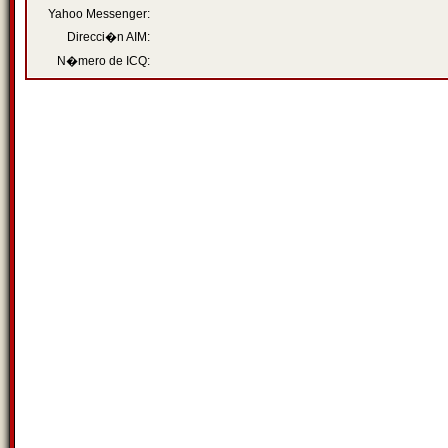
Yahoo Messenger:
Direcci�n AIM:
N�mero de ICQ: