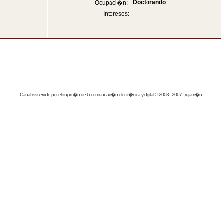
Doctorando
Ocupaci�n:
Intereses:
Canal
rss
servido por el
trujam�n
de la comunicaci�n electr�nica y digital © 2003 - 2007 Trujam�n