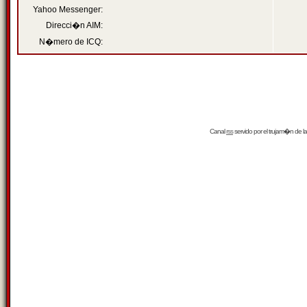
Yahoo Messenger:
Direcci�n AIM:
N�mero de ICQ:
Canal
rss
servido por el
trujam�n
de la