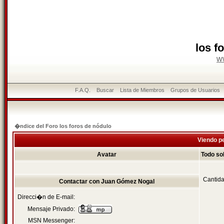
los f
w
F.A.Q.
Buscar
Lista de Miembros
Grupos de Usuarios
�ndice del Foro los foros de nódulo
Viendo pe
Avatar
Todo so
Cantida
Contactar con Juan Gómez Nogal
Direcci�n de E-mail:
Mensaje Privado:
MSN Messenger: