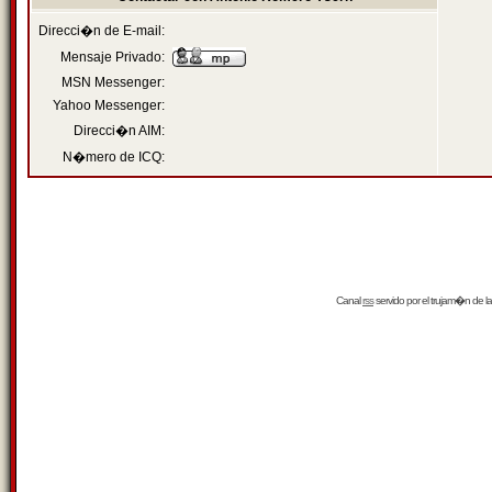
Direcci�n de E-mail:
Mensaje Privado:
MSN Messenger:
Yahoo Messenger:
Direcci�n AIM:
N�mero de ICQ:
Canal
rss
servido por el
trujam�n
de la