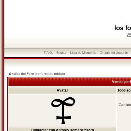
los f
w
F.A.Q.
Buscar
Lista de Miembros
Grupos de Usuarios
�ndice del Foro los foros de nódulo
Viendo perf
Avatar
Todo so
Cantida
Contactar con Antonio Romero Ysern