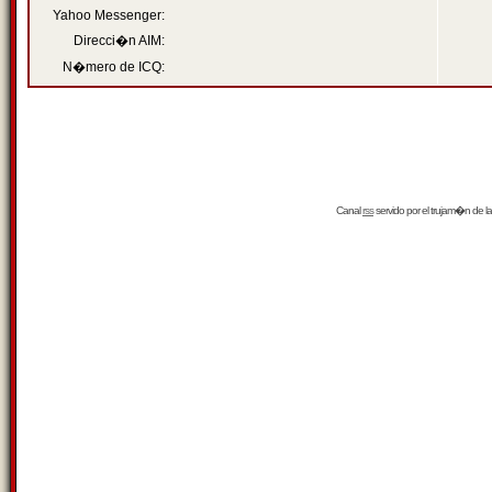
Yahoo Messenger:
Direcci�n AIM:
N�mero de ICQ:
Canal
rss
servido por el
trujam�n
de la