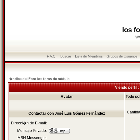
los f
w
F.A.Q.
Buscar
Lista de Miembros
Grupos de Usuarios
�ndice del Foro los foros de nódulo
Viendo perfil
Avatar
Todo so
Cantida
Contactar con José Luis Gómez Fernández
Direcci�n de E-mail:
Mensaje Privado:
MSN Messenger: