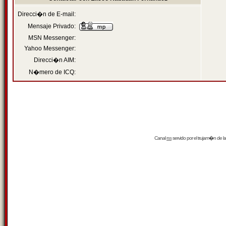
Direcci�n de E-mail:
Mensaje Privado:
MSN Messenger:
Yahoo Messenger:
Direcci�n AIM:
N�mero de ICQ:
Canal
rss
servido por el
trujam�n
de la