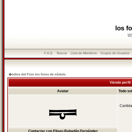
los f
w
F.A.Q.
Buscar
Lista de Miembros
Grupos de Usuarios
�ndice del Foro los foros de nódulo
Viendo perfil
Avatar
Todo so
Cantida
Contactar con Eliseo Rabadán Fernández