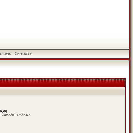
ensajes
Conectarse
 d�a]
eo Rabadán Fernández