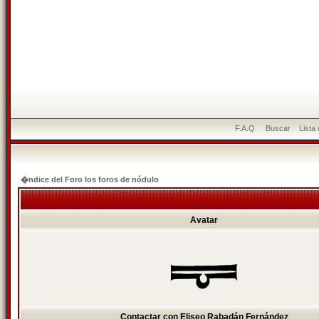
F.A.Q.
Buscar
Lista
�ndice del Foro los foros de nódulo
Avatar
Contactar con Eliseo Rabadán Fernández