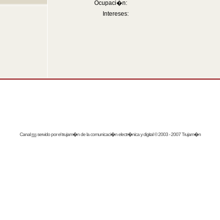
Ocupaci�n:
Intereses:
Canal
rss
servido por el
trujam�n
de la comunicaci�n electr�nica y digital © 2003 - 2007 Trujam�n