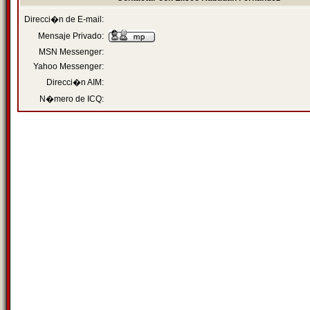
Direcci�n de E-mail:
Mensaje Privado:
MSN Messenger:
Yahoo Messenger:
Direcci�n AIM:
N�mero de ICQ: