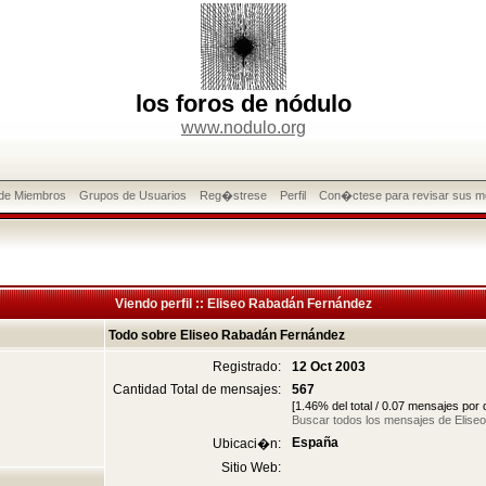
los foros de nódulo
www.nodulo.org
 de Miembros
Grupos de Usuarios
Reg�strese
Perfil
Con�ctese para revisar sus m
Viendo perfil :: Eliseo Rabadán Fernández
Todo sobre Eliseo Rabadán Fernández
Registrado:
12 Oct 2003
Cantidad Total de mensajes:
567
[1.46% del total / 0.07 mensajes por
Buscar todos los mensajes de Elis
España
Ubicaci�n:
Sitio Web: