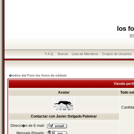
los f
w
F.A.Q.
Buscar
Lista de Miembros
Grupos de Usuarios
�ndice del Foro los foros de nódulo
Viendo perfi
Avatar
Todo so
Cantida
Contactar con Javier Delgado Palomar
Direcci�n de E-mail:
Mensaje Privado: