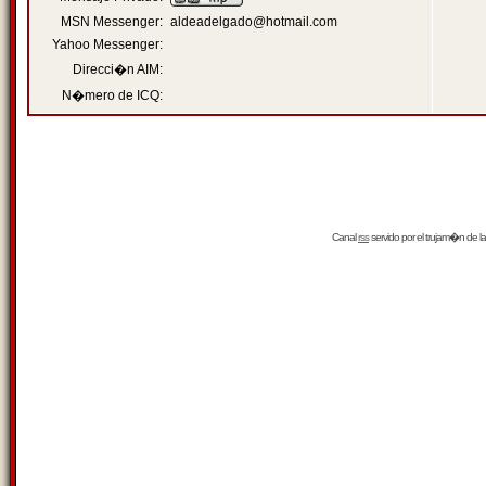
MSN Messenger:
aldeadelgado@hotmail.com
Yahoo Messenger:
Direcci�n AIM:
N�mero de ICQ:
Canal
rss
servido por el
trujam�n
de la