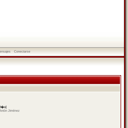
ensajes
Conectarse
 d�a]
 Antón Jiménez