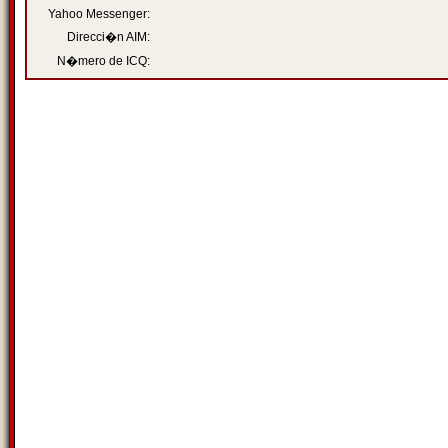
Yahoo Messenger:
Direcci�n AIM:
N�mero de ICQ: