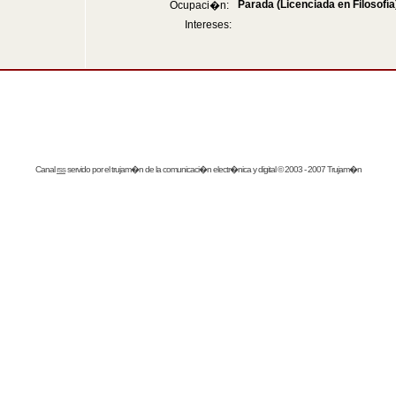
Parada (Licenciada en Filosofía
Ocupaci�n:
Intereses:
Canal
rss
servido por el
trujam�n
de la comunicaci�n electr�nica y digital © 2003 - 2007 Trujam�n