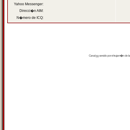
Yahoo Messenger:
Direcci�n AIM:
N�mero de ICQ:
Canal
rss
servido por el
trujam�n
de la