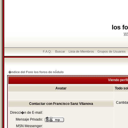
los f
w
F.A.Q.
Buscar
Lista de Miembros
Grupos de Usuarios
�ndice del Foro los foros de nódulo
Viendo perfi
Avatar
Todo so
Cantida
Contactar con Francisco Sanz Vilanova
Direcci�n de E-mail:
Mensaje Privado:
MSN Messenger: