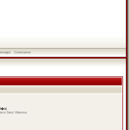
ensajes
Conectarse
 d�a]
isco Sanz Vilanova