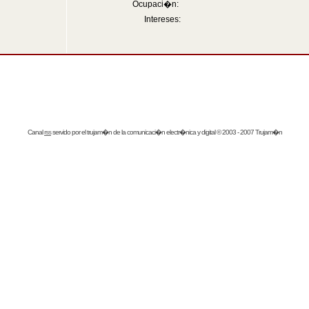
Ocupaci�n:
Intereses:
Canal
rss
servido por el
trujam�n
de la comunicaci�n electr�nica y digital © 2003 - 2007 Trujam�n