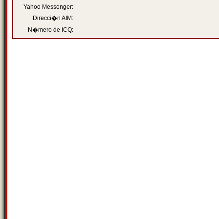
Yahoo Messenger:
Direcci�n AIM:
N�mero de ICQ: