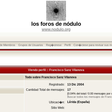
los foros de nódulo
www.nodulo.org
 de Miembros
Grupos de Usuarios
Reg�strese
Perfil
Con�ctese para revisar sus m
Viendo perfil :: Francisco Sanz Vilanova
Todo sobre Francisco Sanz Vilanova
Registrado:
13 Dic 2004
Cantidad Total de mensajes:
17
[0.04% del total / 0.00 mensajes por
Buscar todos los mensajes de Franc
Lérida (España)
Ubicaci�n:
Sitio Web: