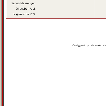
Yahoo Messenger:
Direcci�n AIM:
N�mero de ICQ:
Canal
rss
servido por el
trujam�n
de la