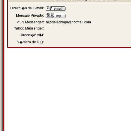
Direcci�n de E-mail:
Mensaje Privado:
MSN Messenger:
hijodeladroga@hotmail.com
Yahoo Messenger:
Direcci�n AIM:
N�mero de ICQ: