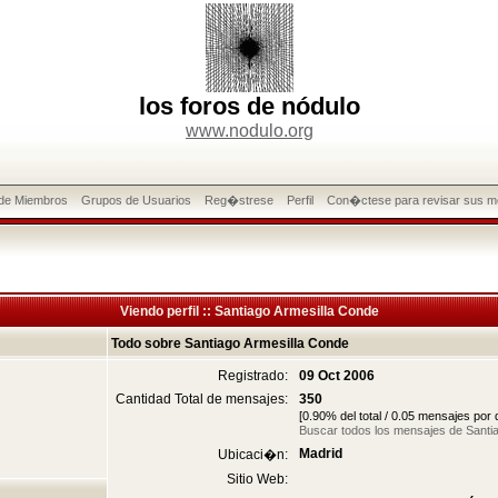
los foros de nódulo
www.nodulo.org
 de Miembros
Grupos de Usuarios
Reg�strese
Perfil
Con�ctese para revisar sus m
Viendo perfil :: Santiago Armesilla Conde
Todo sobre Santiago Armesilla Conde
Registrado:
09 Oct 2006
Cantidad Total de mensajes:
350
[0.90% del total / 0.05 mensajes por
Buscar todos los mensajes de Santi
Madrid
Ubicaci�n:
Sitio Web: