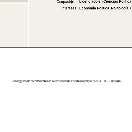
Licenciado en Ciencias Polític
Ocupaci�n:
Intereses:
Economía Política, Politología, 
Canal
rss
servido por el
trujam�n
de la comunicaci�n electr�nica y digital © 2003 - 2007 Trujam�n