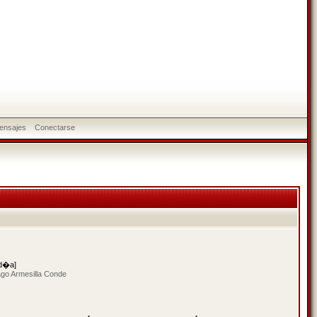
ensajes
Conectarse
 d�a]
ago Armesilla Conde