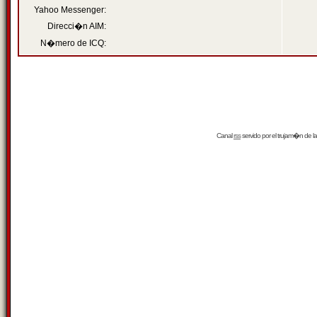
Yahoo Messenger:
Direcci�n AIM:
N�mero de ICQ:
Canal
rss
servido por el
trujam�n
de la