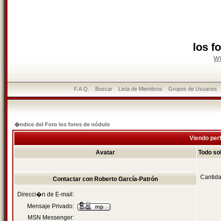
los f
w
F.A.Q.
Buscar
Lista de Miembros
Grupos de Usuarios
�ndice del Foro los foros de nódulo
Viendo perf
Avatar
Todo so
Cantida
Contactar con Roberto García-Patrón
Direcci�n de E-mail:
Mensaje Privado:
MSN Messenger: