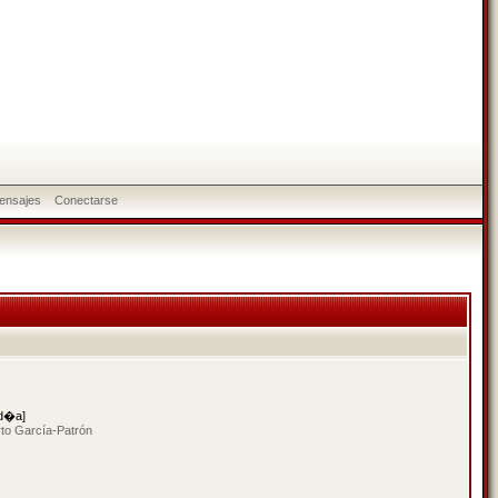
ensajes
Conectarse
 d�a]
to García-Patrón