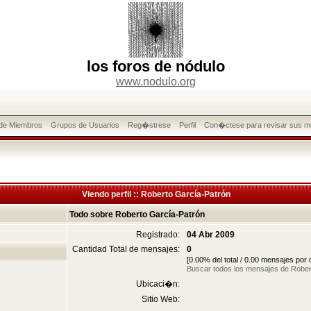
los foros de nódulo
www.nodulo.org
 de Miembros
Grupos de Usuarios
Reg�strese
Perfil
Con�ctese para revisar sus m
Viendo perfil :: Roberto García-Patrón
Todo sobre Roberto García-Patrón
Registrado:
04 Abr 2009
Cantidad Total de mensajes:
0
[0.00% del total / 0.00 mensajes por
Buscar todos los mensajes de Rober
Ubicaci�n:
Sitio Web: