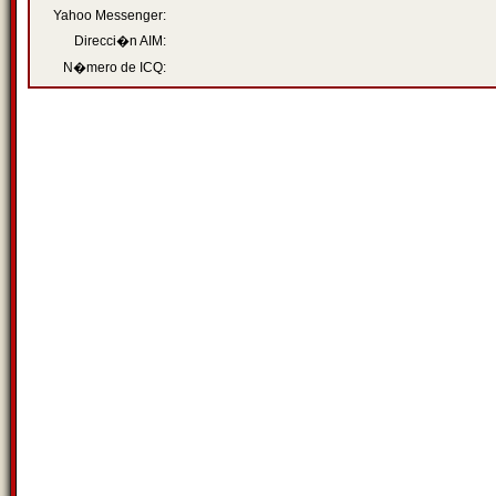
Yahoo Messenger:
Direcci�n AIM:
N�mero de ICQ: