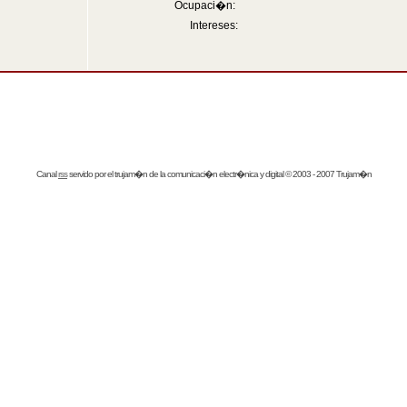
Ocupaci�n:
Intereses:
Canal
rss
servido por el
trujam�n
de la comunicaci�n electr�nica y digital © 2003 - 2007 Trujam�n