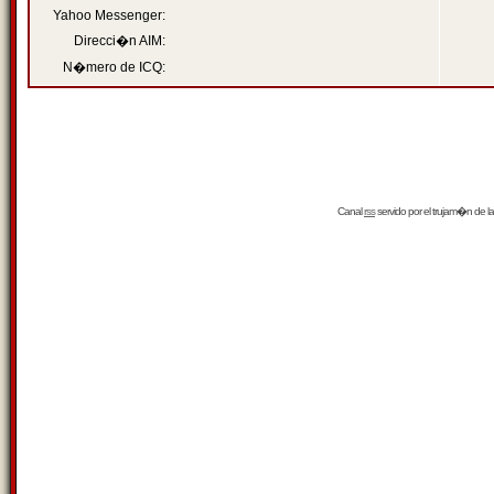
Yahoo Messenger:
Direcci�n AIM:
N�mero de ICQ:
Canal
rss
servido por el
trujam�n
de la