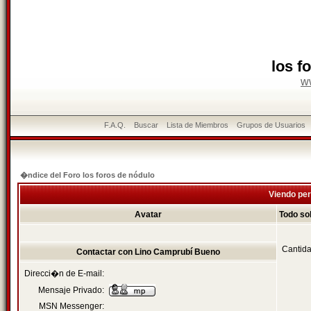
los f
w
F.A.Q.
Buscar
Lista de Miembros
Grupos de Usuarios
�ndice del Foro los foros de nódulo
Viendo per
Avatar
Todo so
Cantida
Contactar con Lino Camprubí Bueno
Direcci�n de E-mail:
Mensaje Privado:
MSN Messenger: