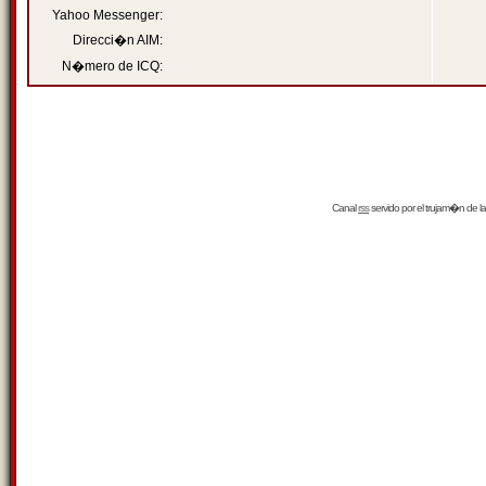
Yahoo Messenger:
Direcci�n AIM:
N�mero de ICQ:
Canal
rss
servido por el
trujam�n
de la