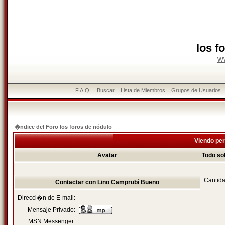
los f
w
F.A.Q.
Buscar
Lista de Miembros
Grupos de Usuarios
�ndice del Foro los foros de nódulo
Viendo per
Avatar
Todo so
Cantida
Contactar con Lino Camprubí Bueno
Direcci�n de E-mail:
Mensaje Privado:
MSN Messenger: