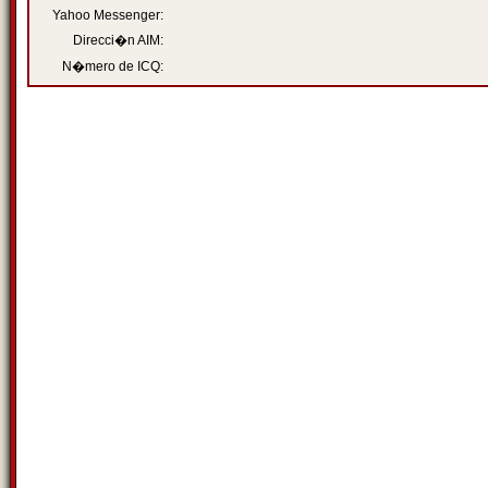
Yahoo Messenger:
Direcci�n AIM:
N�mero de ICQ: