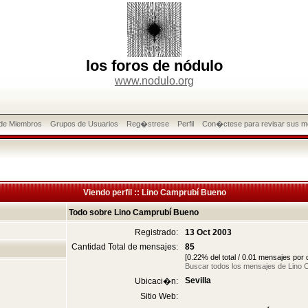
los foros de nódulo
www.nodulo.org
 de Miembros
Grupos de Usuarios
Reg�strese
Perfil
Con�ctese para revisar sus m
Viendo perfil :: Lino Camprubí Bueno
Todo sobre Lino Camprubí Bueno
Registrado:
13 Oct 2003
Cantidad Total de mensajes:
85
[0.22% del total / 0.01 mensajes por
Buscar todos los mensajes de Lino
Sevilla
Ubicaci�n:
Sitio Web: