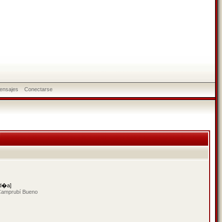
ensajes
Conectarse
 d�a]
 Camprubí Bueno