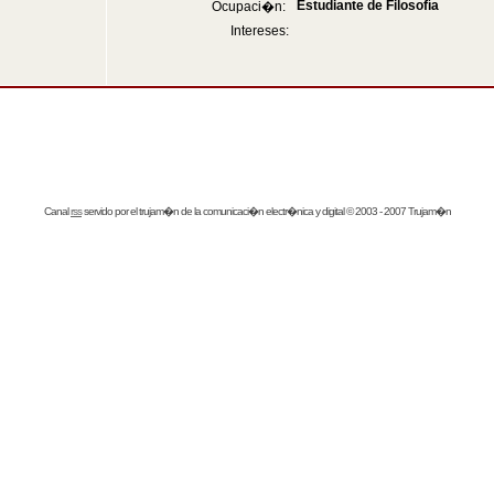
Estudiante de Filosofía
Ocupaci�n:
Intereses:
Canal
rss
servido por el
trujam�n
de la comunicaci�n electr�nica y digital © 2003 - 2007 Trujam�n