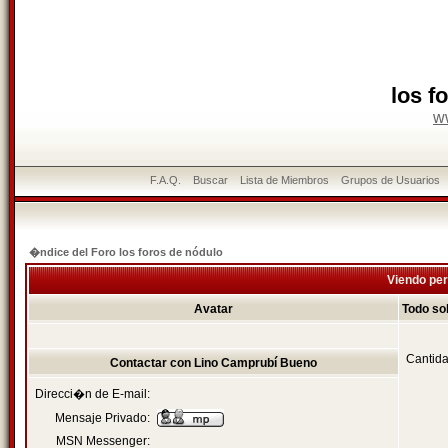
los f
w
F.A.Q.
Buscar
Lista de Miembros
Grupos de Usuarios
�ndice del Foro los foros de nódulo
Viendo per
Avatar
Todo so
Cantida
Contactar con Lino Camprubí Bueno
Direcci�n de E-mail:
Mensaje Privado:
MSN Messenger: