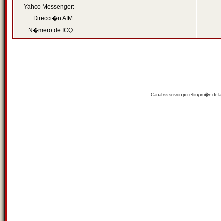
Yahoo Messenger:
Direcci�n AIM:
N�mero de ICQ:
Canal
rss
servido por el
trujam�n
de la