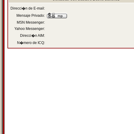
Direcci�n de E-mail:
Mensaje Privado:
MSN Messenger:
Yahoo Messenger:
Direcci�n AIM:
N�mero de ICQ: