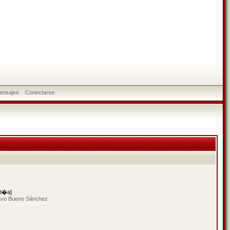
ensajes
Conectarse
 d�a]
tavo Bueno Sánchez