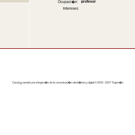
profesor
Ocupaci�n:
Intereses:
Canal
rss
servido por el
trujam�n
de la comunicaci�n electr�nica y digital © 2003 - 2007 Trujam�n