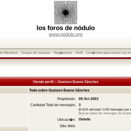
los foros de nódulo
www.nodulo.org
 de Miembros
Grupos de Usuarios
Reg�strese
Perfil
Con�ctese para revisar sus m
Viendo perfil :: Gustavo Bueno Sánchez
Todo sobre Gustavo Bueno Sánchez
Registrado:
09 Oct 2003
Cantidad Total de mensajes:
3
[0.01% del total / 0.00 mensajes por
Buscar todos los mensajes de Gus
Oviedo
Ubicaci�n:
Sitio Web: