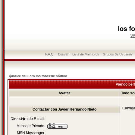
los f
w
F.A.Q.
Buscar
Lista de Miembros
Grupos de Usuarios
�ndice del Foro los foros de nódulo
Viendo perf
Avatar
Todo so
Cantida
Contactar con Javier Hernando Nieto
Direcci�n de E-mail:
Mensaje Privado:
MSN Messenger: