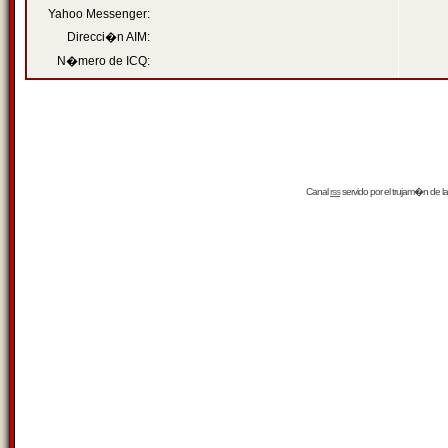
Yahoo Messenger:
Direcci�n AIM:
N�mero de ICQ:
Canal
rss
servido por el
trujam�n
de la