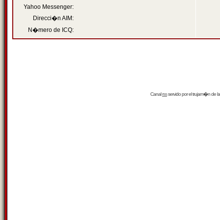
Yahoo Messenger:
Direcci�n AIM:
N�mero de ICQ:
Canal
rss
servido por el
trujam�n
de la