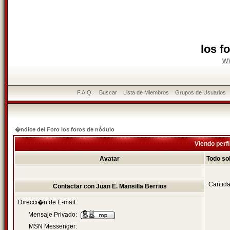
los f
w
F.A.Q.
Buscar
Lista de Miembros
Grupos de Usuarios
�ndice del Foro los foros de nódulo
Viendo perfi
Avatar
Todo so
Cantida
Contactar con Juan E. Mansilla Berrios
Direcci�n de E-mail:
Mensaje Privado:
MSN Messenger: