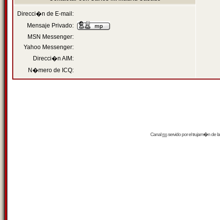
Direcci�n de E-mail:
Mensaje Privado:
MSN Messenger:
Yahoo Messenger:
Direcci�n AIM:
N�mero de ICQ:
Canal
rss
servido por el
trujam�n
de la