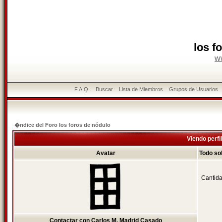
los f
w
F.A.Q.
Buscar
Lista de Miembros
Grupos de Usuarios
�ndice del Foro los foros de nódulo
Viendo perfi
Avatar
Todo so
Cantida
Contactar con Carlos M. Madrid Casado