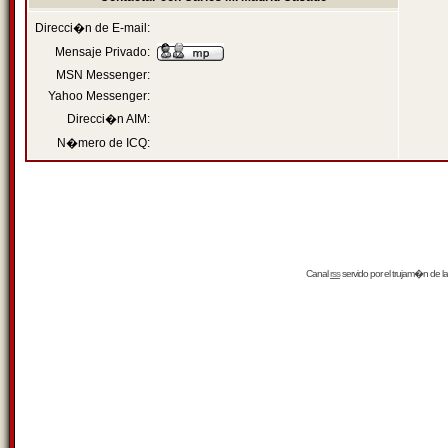
Direcci�n de E-mail:
Mensaje Privado:
MSN Messenger:
Yahoo Messenger:
Direcci�n AIM:
N�mero de ICQ:
Canal
rss
servido por el
trujam�n
de la