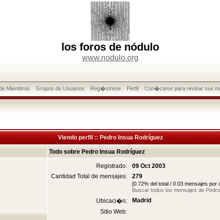
los foros de nódulo
www.nodulo.org
 de Miembros
Grupos de Usuarios
Reg�strese
Perfil
Con�ctese para revisar sus m
Viendo perfil :: Pedro Insua Rodríguez
Todo sobre Pedro Insua Rodríguez
Registrado:
09 Oct 2003
Cantidad Total de mensajes:
279
[0.72% del total / 0.03 mensajes por
Buscar todos los mensajes de Pedro
Madrid
Ubicaci�n:
Sitio Web: