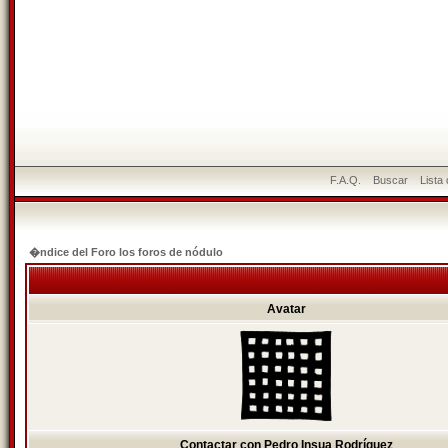
F.A.Q.
Buscar
Lista
�ndice del Foro los foros de nódulo
Avatar
Contactar con Pedro Insua Rodríguez