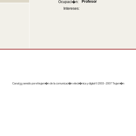
Profesor
Ocupaci�n:
Intereses:
Canal
rss
servido por el
trujam�n
de la comunicaci�n electr�nica y digital © 2003 - 2007 Trujam�n