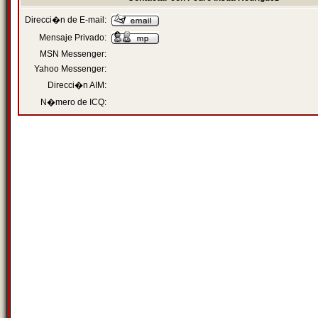
Direcci�n de E-mail:
Mensaje Privado:
MSN Messenger:
Yahoo Messenger:
Direcci�n AIM:
N�mero de ICQ: