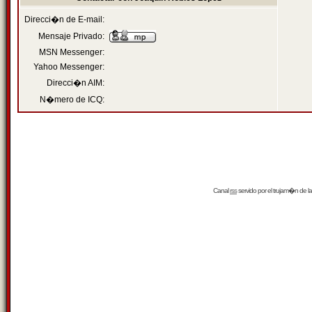
Direcci�n de E-mail:
Mensaje Privado:
MSN Messenger:
Yahoo Messenger:
Direcci�n AIM:
N�mero de ICQ:
Canal
rss
servido por el
trujam�n
de la