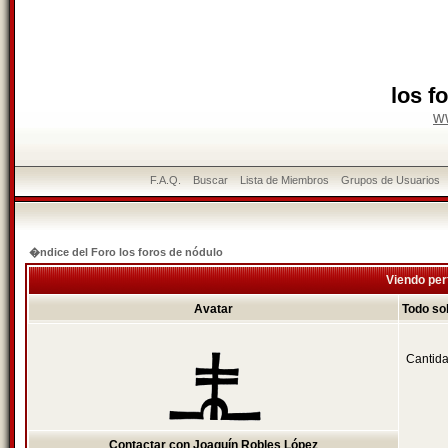
los f
w
F.A.Q.
Buscar
Lista de Miembros
Grupos de Usuarios
�ndice del Foro los foros de nódulo
Viendo perf
Avatar
Todo so
Cantida
Contactar con Joaquín Robles López