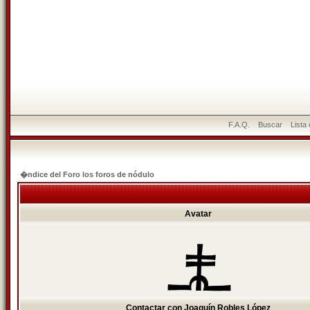
F.A.Q.
Buscar
Lista
�ndice del Foro los foros de nódulo
Avatar
Contactar con Joaquín Robles López