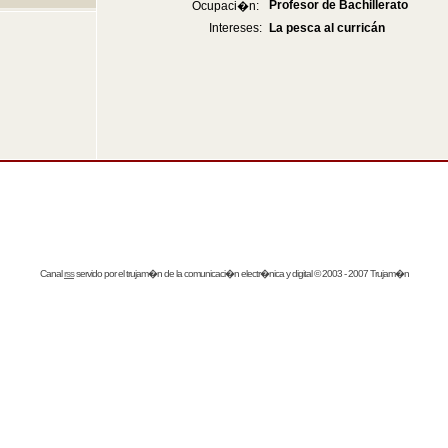
Profesor de Bachillerato
Ocupaci�n:
Intereses:
La pesca al curricán
Canal
rss
servido por el
trujam�n
de la comunicaci�n electr�nica y digital © 2003 - 2007 Trujam�n