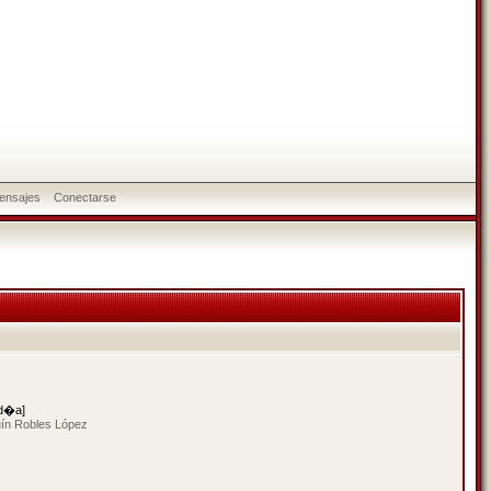
ensajes
Conectarse
 d�a]
uín Robles López