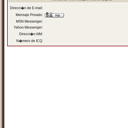
Direcci�n de E-mail:
Mensaje Privado:
MSN Messenger:
Yahoo Messenger:
Direcci�n AIM:
N�mero de ICQ: