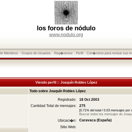
los foros de nódulo
www.nodulo.org
 de Miembros
Grupos de Usuarios
Reg�strese
Perfil
Con�ctese para revisar sus m
Viendo perfil :: Joaquín Robles López
Todo sobre Joaquín Robles López
Registrado:
18 Oct 2003
Cantidad Total de mensajes:
275
[0.71% del total / 0.03 mensajes por
Buscar todos los mensajes de Joaq
Caravaca (España)
Ubicaci�n:
Sitio Web: