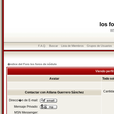
los f
w
F.A.Q.
Buscar
Lista de Miembros
Grupos de Usuarios
�ndice del Foro los foros de nódulo
Viendo perfi
Avatar
Todo so
Cantida
Contactar con Atilana Guerrero Sánchez
Direcci�n de E-mail:
Mensaje Privado:
MSN Messenger: