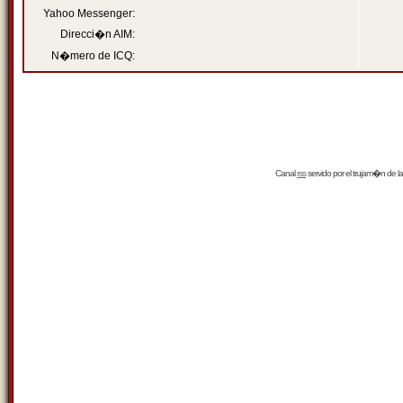
Yahoo Messenger:
Direcci�n AIM:
N�mero de ICQ:
Canal
rss
servido por el
trujam�n
de la