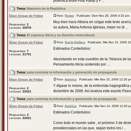
polémica entre Pilar Palop y F ...
Tema:
Maestros de la República
Íñigo Ongay de Felipe
Foro:
Textos
Publicado: Dom Nov 26, 2006 4:32 pm
Muy bien hace Atilana en colgar este texto acerc
Respuestas:
2
su autora, Maria Antonia Iglesias, mejor no di ...
Lecturas:
20978
Tema:
El zopenco Alicia y su Derecho intercultural.
Íñigo Ongay de Felipe
Foro:
Teoría Política
Publicado: Mie Nov 15, 2006 1
Estimados Contertulios:
Respuestas:
7
Lecturas:
21701
Abundando en esta cuestión de la "Alianza de las
Pensamiento Alicia sostenido por ...
Tema:
para controlar la información y generación de propaganda
Íñigo Ongay de Felipe
Foro:
América
Publicado: Mie Nov 15, 2006 12:26 
Y dígase lo mismo, de la entrevista hagiográfica
Respuestas:
2
diciembre de 2006. Así analiza este asunto Pascu
Lecturas:
22021
Tema:
para controlar la información y generación de propaganda
Íñigo Ongay de Felipe
Foro:
América
Publicado: Mar Nov 14, 2006 12:30 
Estimados Contertulios:
Respuestas:
2
Lecturas:
22021
Como todo el mundo sabe , el próximo 3 de dici
presidenciales en las que, según todos los i ...