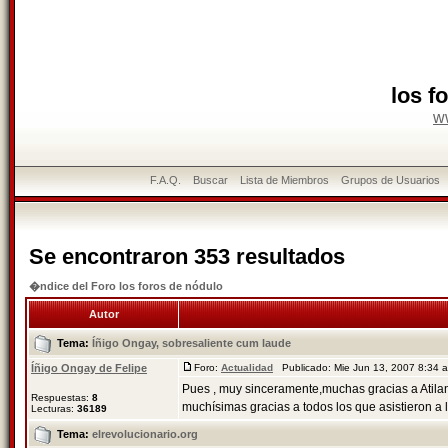
los f
w
F.A.Q.
Buscar
Lista de Miembros
Grupos de Usuarios
Se encontraron 353 resultados
�ndice del Foro los foros de nódulo
Autor
Tema:
Íñigo Ongay, sobresaliente cum laude
Íñigo Ongay de Felipe
Foro:
Actualidad
Publicado: Mie Jun 13, 2007 8:34
Pues , muy sinceramente,muchas gracias a Atilan
Respuestas:
8
muchísimas gracias a todos los que asistieron a la
Lecturas:
36189
Tema:
elrevolucionario.org