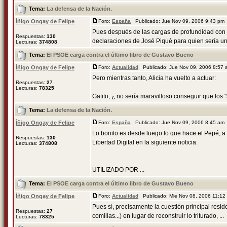
Tema:
La defensa de la Nación.
Íñigo Ongay de Felipe
Foro:
España
Publicado: Jue Nov 09, 2006 9:43 pm
Pues después de las cargas de profundidad con
Respuestas:
130
declaraciones de José Piqué para quien sería una 
Lecturas:
374808
Tema:
El PSOE carga contra el último libro de Gustavo Bueno
Íñigo Ongay de Felipe
Foro:
Actualidad
Publicado: Jue Nov 09, 2006 8:57
Pero mientras tanto, Alicia ha vuelto a actuar:
Respuestas:
27
Lecturas:
78325
Gatito, ¿ no sería maravilloso conseguir que los
Tema:
La defensa de la Nación.
Íñigo Ongay de Felipe
Foro:
España
Publicado: Jue Nov 09, 2006 8:45 am
Lo bonito es desde luego lo que hace el Pepé, a
Respuestas:
130
Libertad Digital en la siguiente noticia:
Lecturas:
374808
UTILIZADO POR ...
Tema:
El PSOE carga contra el último libro de Gustavo Bueno
Íñigo Ongay de Felipe
Foro:
Actualidad
Publicado: Mie Nov 08, 2006 11:1
Pues sí, precisamente la cuestión principal reside
Respuestas:
27
comillas...) en lugar de reconstruir lo triturado, ...
Lecturas:
78325