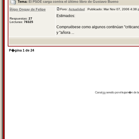
Tema:
El PSOE carga contra el último libro de Gustavo Bueno
Íñigo Ongay de Felipe
Foro:
Actualidad
Publicado: Mar Nov 07, 2006 4:38
Estimados:
Respuestas:
27
Lecturas:
78325
Compruébese como algunos continúan "criticando"
y "añora ...
P�gina
1
de
24
Canal
rss
servido por el
trujam�n
de la