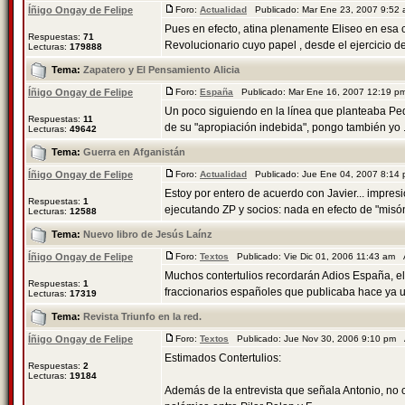
Íñigo Ongay de Felipe
Foro:
Actualidad
Publicado: Mar Ene 23, 2007 9:52
Pues en efecto, atina plenamente Eliseo en es
Respuestas:
71
Revolucionario cuyo papel , desde el ejercicio del
Lecturas:
179888
Tema:
Zapatero y El Pensamiento Alicia
Íñigo Ongay de Felipe
Foro:
España
Publicado: Mar Ene 16, 2007 12:19 
Un poco siguiendo en la línea que planteaba Pedr
Respuestas:
11
de su "apropiación indebida", pongo también yo .
Lecturas:
49642
Tema:
Guerra en Afganistán
Íñigo Ongay de Felipe
Foro:
Actualidad
Publicado: Jue Ene 04, 2007 8:14
Estoy por entero de acuerdo con Javier... impres
Respuestas:
1
ejecutando ZP y socios: nada en efecto de "misón
Lecturas:
12588
Tema:
Nuevo libro de Jesús Laínz
Íñigo Ongay de Felipe
Foro:
Textos
Publicado: Vie Dic 01, 2006 11:43 am
Muchos contertulios recordarán Adios España, el
Respuestas:
1
fraccionarios españoles que publicaba hace ya u
Lecturas:
17319
Tema:
Revista Triunfo en la red.
Íñigo Ongay de Felipe
Foro:
Textos
Publicado: Jue Nov 30, 2006 9:10 pm
Estimados Contertulios:
Respuestas:
2
Lecturas:
19184
Además de la entrevista que señala Antonio, no co