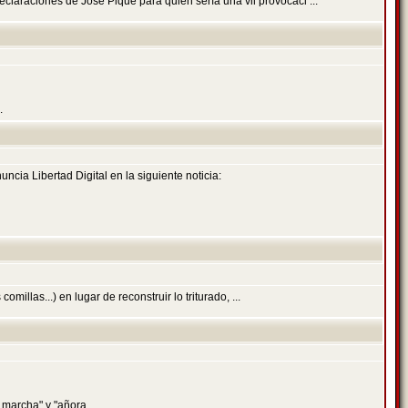
araciones de José Piqué para quien sería una vil provocaci ...
.
cia Libertad Digital en la siguiente noticia:
millas...) en lugar de reconstruir lo triturado, ...
marcha" y "añora ...