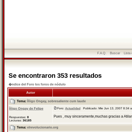
F.A.Q.
Buscar
Lista
Se encontraron 353 resultados
�ndice del Foro los foros de nódulo
Autor
Tema:
Íñigo Ongay, sobresaliente cum laude
Íñigo Ongay de Felipe
Foro:
Actualidad
Publicado: Mie Jun 13, 2007 8:34
Pues , muy sinceramente,muchas gracias a Atilana
Respuestas:
8
Lecturas:
36185
Tema:
elrevolucionario.org