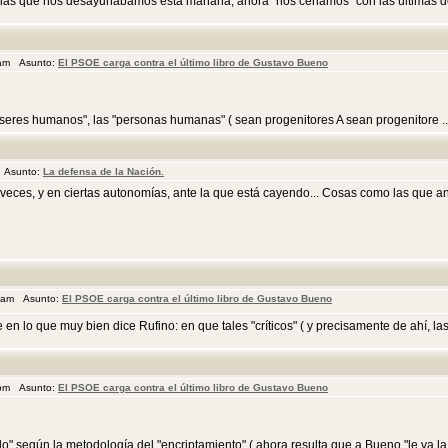
las que nos desayunábamos esta mañana, ahora "nos cenamos" con las últimas decl
 am Asunto:
El PSOE carga contra el último libro de Gustavo Bueno
 "seres humanos", las "personas humanas" ( sean progenitores A sean progenitore ..
 Asunto:
La defensa de la Nación.
veces, y en ciertas autonomías, ante la que está cayendo... Cosas como las que anun
2 am Asunto:
El PSOE carga contra el último libro de Gustavo Bueno
en lo que muy bien dice Rufino: en que tales "críticos" ( y precisamente de ahí, las co
 pm Asunto:
El PSOE carga contra el último libro de Gustavo Bueno
 según la metodología del "encriptamiento" ( ahora resulta que a Bueno "le va la 