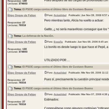
Pues después de las cargas de profundidad con 
Respuestas:
130
Lecturas:
374603
Tema:
El PSOE carga contra el último libro de Gustavo Bueno
Íñigo Ongay de Felipe
Foro:
Actualidad
Publicado: Jue Nov 09, 2006 8:57
Pero mientras tanto, Alicia ha vuelto a actuar:
Respuestas:
27
Lecturas:
78316
Gatito, ¿ no sería maravilloso conseguir que los
Tema:
La defensa de la Nación.
Íñigo Ongay de Felipe
Foro:
España
Publicado: Jue Nov 09, 2006 8:45 am
Lo bonito es desde luego lo que hace el Pepé, a 
Respuestas:
130
Lecturas:
374603
UTILIZADO POR ...
Tema:
El PSOE carga contra el último libro de Gustavo Bueno
Íñigo Ongay de Felipe
Foro:
Actualidad
Publicado: Mie Nov 08, 2006 11:1
Pues sí, precisamente la cuestión principal reside 
Respuestas:
27
Lecturas:
78316
Tema:
El PSOE carga contra el último libro de Gustavo Bueno
Íñigo Ongay de Felipe
Foro:
Actualidad
Publicado: Mar Nov 07, 2006 4:38
Estimados:
Respuestas:
27
Lecturas:
78316
Compruébese como algunos continúan "criticando"