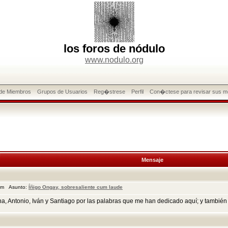
los foros de nódulo
www.nodulo.org
 de Miembros
Grupos de Usuarios
Reg�strese
Perfil
Con�ctese para revisar sus m
Mensaje
 am Asunto:
Íñigo Ongay, sobresaliente cum laude
, Antonio, Iván y Santiago por las palabras que me han dedicado aquí; y también mu