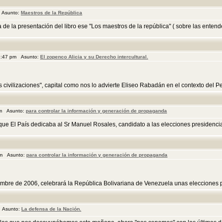
 Asunto:
Maestros de la República
 de la presentación del libro ese "Los maestros de la república" ( sobre las entende
2:47 pm Asunto:
El zopenco Alicia y su Derecho intercultural.
civilizaciones", capital como nos lo advierte Eliseo Rabadán en el contexto del Pe
pm Asunto:
para controlar la información y generación de propaganda
 que El País dedicaba al Sr Manuel Rosales, candidato a las elecciones presidencia
pm Asunto:
para controlar la información y generación de propaganda
mbre de 2006, celebrará la República Bolivariana de Venezuela unas elecciones pre
 Asunto:
La defensa de la Nación.