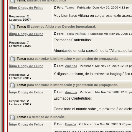
Tema:
Maestros de la República
Íñigo Ongay de Felipe
Foro:
Textos
Publicado: Dom Nov 26, 2006 4:32 pm
Muy bien hace Atilana en colgar este texto acerca
Respuestas:
2
Lecturas:
20974
Tema:
El zopenco Alicia y su Derecho intercultural.
Íñigo Ongay de Felipe
Foro:
Teoría Política
Publicado: Mie Nov 15, 2006 1
Estimados Contertulios:
Respuestas:
7
Lecturas:
21699
Abundando en esta cuestión de la "Alianza de las 
Tema:
para controlar la información y generación de propaganda
Íñigo Ongay de Felipe
Foro:
América
Publicado: Mie Nov 15, 2006 12:26 
Y dígase lo mismo, de la entrevista hagiográfica
Respuestas:
2
Lecturas:
22017
Tema:
para controlar la información y generación de propaganda
Íñigo Ongay de Felipe
Foro:
América
Publicado: Mar Nov 14, 2006 12:30 
Estimados Contertulios:
Respuestas:
2
Lecturas:
22017
Como todo el mundo sabe , el próximo 3 de dicie
Tema:
La defensa de la Nación.
Íñigo Ongay de Felipe
Foro:
España
Publicado: Jue Nov 09, 2006 9:43 pm