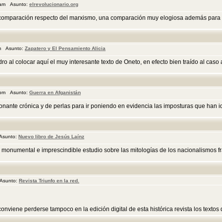
 am Asunto:
elrevolucionario.org
comparación respecto del marxismo, una comparación muy elogiosa además para El R
pm Asunto:
Zapatero y El Pensamiento Alicia
o al colocar aquí el muy interesante texto de Oneto, en efecto bien traído al caso 
 pm Asunto:
Guerra en Afganistán
ionante crónica y de perlas para ir poniendo en evidencia las imposturas que han i
 Asunto:
Nuevo libro de Jesús Laínz
 monumental e imprescindible estudio sobre las mitologías de los nacionalismos f
 Asunto:
Revista Triunfo en la red.
nviene perderse tampoco en la edición digital de esta histórica revista los textos de