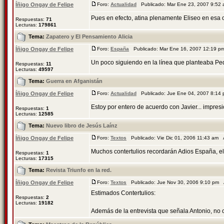
Íñigo Ongay de Felipe
Foro:
Actualidad
Publicado: Mar Ene 23, 2007 9:52
Pues en efecto, atina plenamente Eliseo en esa 
Respuestas:
71
Lecturas:
179861
Tema:
Zapatero y El Pensamiento Alicia
Íñigo Ongay de Felipe
Foro:
España
Publicado: Mar Ene 16, 2007 12:19 
Un poco siguiendo en la línea que planteaba Pedr
Respuestas:
11
Lecturas:
49597
Tema:
Guerra en Afganistán
Íñigo Ongay de Felipe
Foro:
Actualidad
Publicado: Jue Ene 04, 2007 8:14
Estoy por entero de acuerdo con Javier... impres
Respuestas:
1
Lecturas:
12585
Tema:
Nuevo libro de Jesús Laínz
Íñigo Ongay de Felipe
Foro:
Textos
Publicado: Vie Dic 01, 2006 11:43 am
Muchos contertulios recordarán Adios España, el
Respuestas:
1
Lecturas:
17315
Tema:
Revista Triunfo en la red.
Íñigo Ongay de Felipe
Foro:
Textos
Publicado: Jue Nov 30, 2006 9:10 pm
Estimados Contertulios:
Respuestas:
2
Lecturas:
19182
Además de la entrevista que señala Antonio, no co