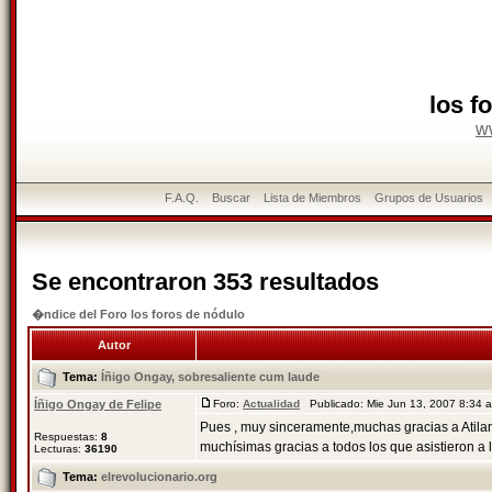
los f
w
F.A.Q.
Buscar
Lista de Miembros
Grupos de Usuarios
Se encontraron 353 resultados
�ndice del Foro los foros de nódulo
Autor
Tema:
Íñigo Ongay, sobresaliente cum laude
Íñigo Ongay de Felipe
Foro:
Actualidad
Publicado: Mie Jun 13, 2007 8:34
Pues , muy sinceramente,muchas gracias a Atilan
Respuestas:
8
muchísimas gracias a todos los que asistieron a la
Lecturas:
36190
Tema:
elrevolucionario.org