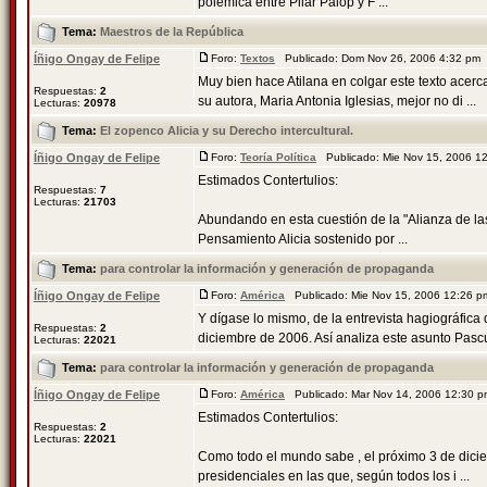
polémica entre Pilar Palop y F ...
Tema:
Maestros de la República
Íñigo Ongay de Felipe
Foro:
Textos
Publicado: Dom Nov 26, 2006 4:32 pm
Muy bien hace Atilana en colgar este texto acerc
Respuestas:
2
su autora, Maria Antonia Iglesias, mejor no di ...
Lecturas:
20978
Tema:
El zopenco Alicia y su Derecho intercultural.
Íñigo Ongay de Felipe
Foro:
Teoría Política
Publicado: Mie Nov 15, 2006 1
Estimados Contertulios:
Respuestas:
7
Lecturas:
21703
Abundando en esta cuestión de la "Alianza de las
Pensamiento Alicia sostenido por ...
Tema:
para controlar la información y generación de propaganda
Íñigo Ongay de Felipe
Foro:
América
Publicado: Mie Nov 15, 2006 12:26 
Y dígase lo mismo, de la entrevista hagiográfica
Respuestas:
2
diciembre de 2006. Así analiza este asunto Pascu
Lecturas:
22021
Tema:
para controlar la información y generación de propaganda
Íñigo Ongay de Felipe
Foro:
América
Publicado: Mar Nov 14, 2006 12:30 
Estimados Contertulios:
Respuestas:
2
Lecturas:
22021
Como todo el mundo sabe , el próximo 3 de dici
presidenciales en las que, según todos los i ...