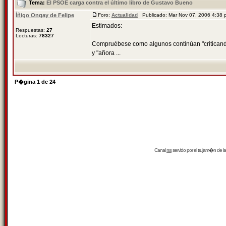
Tema:
El PSOE carga contra el último libro de Gustavo Bueno
Íñigo Ongay de Felipe
Foro:
Actualidad
Publicado: Mar Nov 07, 2006 4:38
Estimados:
Respuestas:
27
Lecturas:
78327
Compruébese como algunos continúan "criticando"
y "añora ...
P�gina
1
de
24
Canal
rss
servido por el
trujam�n
de la