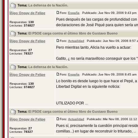
Tema:
La defensa de la Nación.
Íñigo Ongay de Felipe
Foro:
España
Publicado: Jue Nov 09, 2006 9:43 pm
Pues después de las cargas de profundidad con
Respuestas:
130
declaraciones de José Piqué para quien sería una 
Lecturas:
374827
Tema:
El PSOE carga contra el último libro de Gustavo Bueno
Íñigo Ongay de Felipe
Foro:
Actualidad
Publicado: Jue Nov 09, 2006 8:57
Pero mientras tanto, Alicia ha vuelto a actuar:
Respuestas:
27
Lecturas:
78327
Gatito, ¿ no sería maravilloso conseguir que los
Tema:
La defensa de la Nación.
Íñigo Ongay de Felipe
Foro:
España
Publicado: Jue Nov 09, 2006 8:45 am
Lo bonito es desde luego lo que hace el Pepé, a
Respuestas:
130
Libertad Digital en la siguiente noticia:
Lecturas:
374827
UTILIZADO POR ...
Tema:
El PSOE carga contra el último libro de Gustavo Bueno
Íñigo Ongay de Felipe
Foro:
Actualidad
Publicado: Mie Nov 08, 2006 11:1
Pues sí, precisamente la cuestión principal reside
Respuestas:
27
comillas...) en lugar de reconstruir lo triturado, ...
Lecturas:
78327