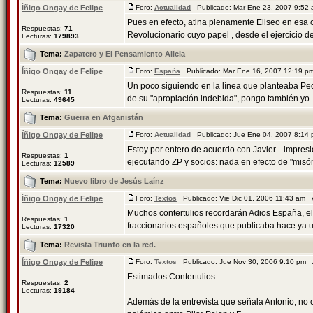
Íñigo Ongay de Felipe
Foro:
Actualidad
Publicado: Mar Ene 23, 2007 9:52
Pues en efecto, atina plenamente Eliseo en es
Respuestas:
71
Revolucionario cuyo papel , desde el ejercicio del
Lecturas:
179893
Tema:
Zapatero y El Pensamiento Alicia
Íñigo Ongay de Felipe
Foro:
España
Publicado: Mar Ene 16, 2007 12:19 
Un poco siguiendo en la línea que planteaba Pedr
Respuestas:
11
de su "apropiación indebida", pongo también yo .
Lecturas:
49645
Tema:
Guerra en Afganistán
Íñigo Ongay de Felipe
Foro:
Actualidad
Publicado: Jue Ene 04, 2007 8:14
Estoy por entero de acuerdo con Javier... impres
Respuestas:
1
ejecutando ZP y socios: nada en efecto de "misón
Lecturas:
12589
Tema:
Nuevo libro de Jesús Laínz
Íñigo Ongay de Felipe
Foro:
Textos
Publicado: Vie Dic 01, 2006 11:43 am
Muchos contertulios recordarán Adios España, el
Respuestas:
1
fraccionarios españoles que publicaba hace ya u
Lecturas:
17320
Tema:
Revista Triunfo en la red.
Íñigo Ongay de Felipe
Foro:
Textos
Publicado: Jue Nov 30, 2006 9:10 pm
Estimados Contertulios:
Respuestas:
2
Lecturas:
19184
Además de la entrevista que señala Antonio, no co