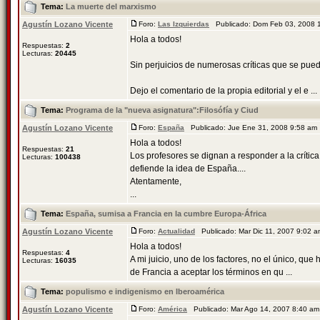
Tema:
La muerte del marxismo
Agustín Lozano Vicente
Foro:
Las Izquierdas
Publicado: Dom Feb 03, 2008 
Hola a todos!
Respuestas:
2
Lecturas:
20445
Sin perjuicios de numerosas críticas que se pueden 
Dejo el comentario de la propia editorial y el e ...
Tema:
Programa de la "nueva asignatura":Filosófía y Ciud
Agustín Lozano Vicente
Foro:
España
Publicado: Jue Ene 31, 2008 9:58 a
Hola a todos!
Respuestas:
21
Los profesores se dignan a responder a la crític
Lecturas:
100438
defiende la idea de España....
Atentamente,
...
Tema:
España, sumisa a Francia en la cumbre Europa-África
Agustín Lozano Vicente
Foro:
Actualidad
Publicado: Mar Dic 11, 2007 9:02 
Hola a todos!
Respuestas:
4
A mi juicio, uno de los factores, no el único, qu
Lecturas:
16035
de Francia a aceptar los términos en qu ...
Tema:
populismo e indigenismo en Iberoamérica
Agustín Lozano Vicente
Foro:
América
Publicado: Mar Ago 14, 2007 8:40 a