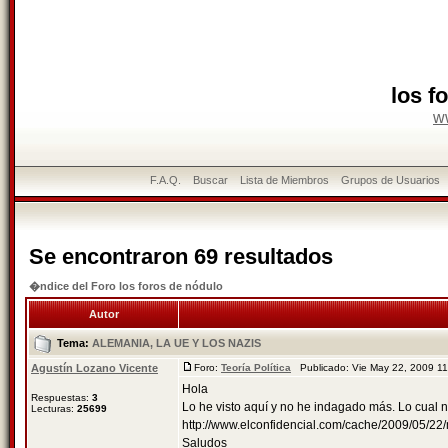
los f
w
F.A.Q.
Buscar
Lista de Miembros
Grupos de Usuarios
Se encontraron 69 resultados
�ndice del Foro los foros de nódulo
Autor
Tema:
ALEMANIA, LA UE Y LOS NAZIS
Agustín Lozano Vicente
Foro:
Teoría Política
Publicado: Vie May 22, 2009 1
Hola
Respuestas:
3
Lo he visto aquí y no he indagado más. Lo cual n
Lecturas:
25699
http://www.elconfidencial.com/cache/2009/05/
Saludos