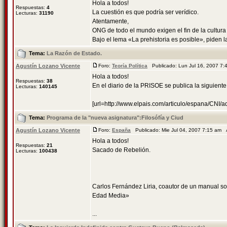
Hola a todos!
Respuestas:
4
La cuestión es que podría ser verídico.
Lecturas:
31190
Atentamente,
ONG de todo el mundo exigen el fin de la cultura
Bajo el lema «La prehistoria es posible», piden la
Tema:
La Razón de Estado.
Agustín Lozano Vicente
Foro:
Teoría Política
Publicado: Lun Jul 16, 2007 7
Hola a todos!
Respuestas:
38
En el diario de la PRISOE se publica la siguiente 
Lecturas:
140145
[url=http://www.elpais.com/articulo/espana/CNI/a
Tema:
Programa de la "nueva asignatura":Filosófía y Ciud
Agustín Lozano Vicente
Foro:
España
Publicado: Mie Jul 04, 2007 7:15 am
Hola a todos!
Respuestas:
21
Sacado de Rebelión.
Lecturas:
100438
Carlos Fernández Liria, coautor de un manual s
Edad Media»
...