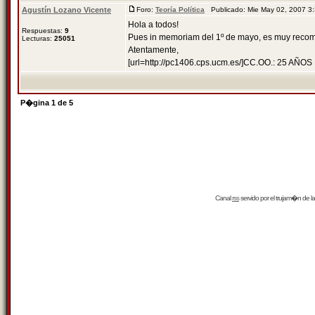
Agustín Lozano Vicente
Foro:
Teoría Política
Publicado: Mie May 02, 2007 
Hola a todos!
Respuestas:
9
Pues in memoriam del 1º de mayo, es muy recome
Lecturas:
25051
Atentamente,
[url=http://pc1406.cps.ucm.es/]CC.OO.: 25 AÑOS
P�gina
1
de
5
Canal
rss
servido por el
trujam�n
de la