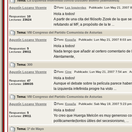
Tema:
La Izquierda Indefinida contra Gustavo Bueno (Balmaseda)
Agustín Lozano Vicente
Foro:
Las Izquierdas
Publicado: Lun May 21, 2007 
Hola a todos!
Respuestas:
10
A partir de una cita del filósofo Zizek de la qu
Lecturas:
23624
refutando al MF, a propósito de la te ...
Tema:
VIII Congreso del Partido Comunista de Asturias
Agustín Lozano Vicente
Foro:
España
Publicado: Lun May 21, 2007 8:03 a
Hola a todos!
Respuestas:
5
Nada tengo que añadir al certero comentario de
Lecturas:
29011
Atentamente,
Tema:
300
Agustín Lozano Vicente
Foro:
Cine
Publicado: Lun May 21, 2007 7:54 am A
Hola a todos!
Respuestas:
47
Aunque el debate sobre la película parece haberse
Lecturas:
188035
la izquierda infefinida progre ha visto ...
Tema:
VIII Congreso del Partido Comunista de Asturias
Agustín Lozano Vicente
Foro:
España
Publicado: Sab May 19, 2007 5:23 p
Hola a todos!
Respuestas:
5
Yo creo que Huerga Melcón es muy generoso con 
Lecturas:
29011
políticamente(tontos útiles del secesionismo, ...
Tema:
1º de Mayo