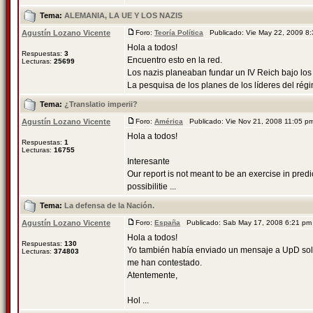
Tema:
ALEMANIA, LA UE Y LOS NAZIS
Agustín Lozano Vicente
Foro:
Teoría Política
Publicado: Vie May 22, 2009 8
Hola a todos!
Respuestas:
3
Encuentro esto en la red.
Lecturas:
25699
Los nazis planeaban fundar un IV Reich bajo los
La pesquisa de los planes de los líderes del ré
Tema:
¿Translatio imperii?
Agustín Lozano Vicente
Foro:
América
Publicado: Vie Nov 21, 2008 11:05 
Hola a todos!
Respuestas:
1
Lecturas:
16755
Interesante
Our report is not meant to be an exercise in predic
possibilitie ...
Tema:
La defensa de la Nación.
Agustín Lozano Vicente
Foro:
España
Publicado: Sab May 17, 2008 6:21 p
Hola a todos!
Respuestas:
130
Yo también había enviado un mensaje a UpD solici
Lecturas:
374803
me han contestado.
Atentemente,
Hol ...