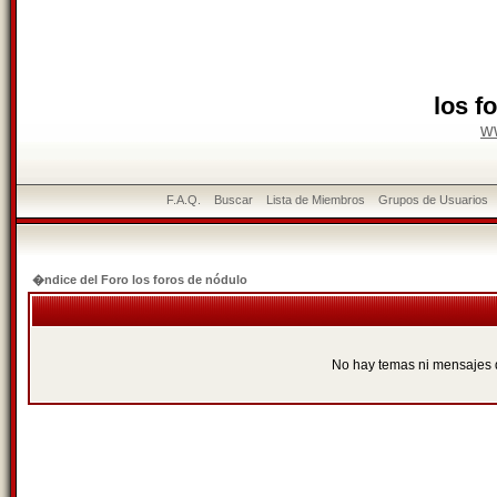
los f
w
F.A.Q.
Buscar
Lista de Miembros
Grupos de Usuarios
�ndice del Foro los foros de nódulo
No hay temas ni mensajes 