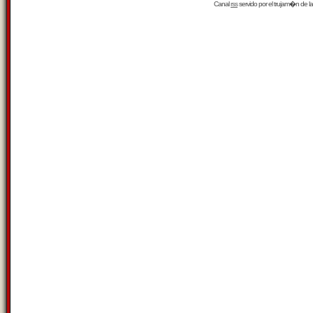
Canal
rss
servido por el
trujam�n
de la